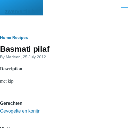
Skip to main content
Men
zwervertje.be
Breadcrumb
Home
Recipes
Basmati pilaf
By
Marleen
, 25 July 2012
Description
met kip
Gerechten
Gevogelte en konijn