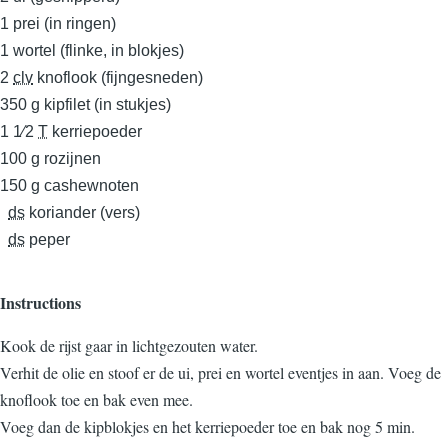
1
prei (in ringen)
1
wortel (flinke, in blokjes)
2
clv
knoflook (fijngesneden)
350
g
kipfilet (in stukjes)
1 1⁄2
T
kerriepoeder
100
g
rozijnen
150
g
cashewnoten
ds
koriander (vers)
ds
peper
Instructions
Kook de rijst gaar in lichtgezouten water.
Verhit de olie en stoof er de ui, prei en wortel eventjes in aan. Voeg de
knoflook toe en bak even mee.
Voeg dan de kipblokjes en het kerriepoeder toe en bak nog 5 min.