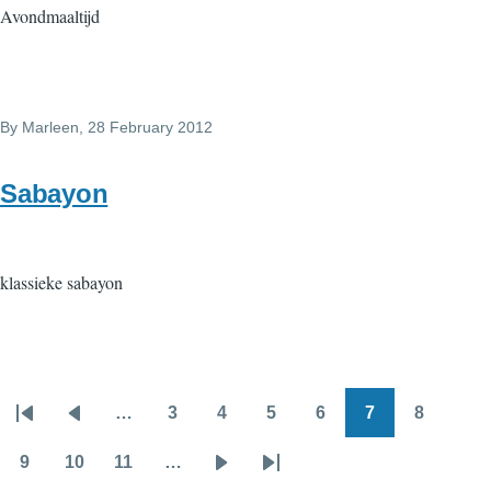
Avondmaaltijd
By
Marleen
, 28 February 2012
Sabayon
klassieke sabayon
…
3
4
5
6
7
8
Pagination
First
Previous
Page
Page
Page
Page
Page
Page
page
page
9
10
11
…
Page
Page
Page
Next
Last