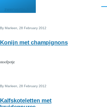
Skip to main content
Men
zwervertje.be
By
Marleen
, 28 February 2012
Konijn met champignons
stoofpotje
By
Marleen
, 28 February 2012
Kalfskoteletten met
kruidenpuree